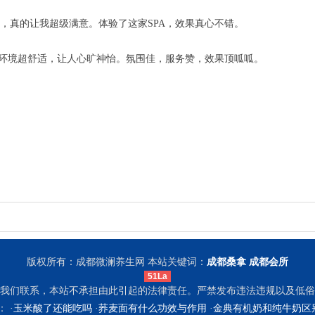
，真的让我超级满意。体验了这家SPA，效果真心不错。
，环境超舒适，让人心旷神怡。氛围佳，服务赞，效果顶呱呱。
版权所有：成都微澜养生网 本站关键词：
成都桑拿
成都会所
51La
我们联系，本站不承担由此引起的法律责任。严禁发布违法违规以及低俗
 ·
玉米酸了还能吃吗
·
荞麦面有什么功效与作用
·
金典有机奶和纯牛奶区